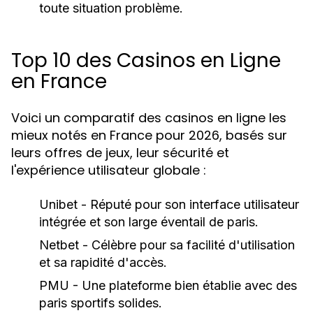
toute situation problème.
Top 10 des Casinos en Ligne
en France
Voici un comparatif des casinos en ligne les
mieux notés en France pour 2026, basés sur
leurs offres de jeux, leur sécurité et
l'expérience utilisateur globale :
Unibet
- Réputé pour son interface utilisateur
intégrée et son large éventail de paris.
Netbet
- Célèbre pour sa facilité d'utilisation
et sa rapidité d'accès.
PMU
- Une plateforme bien établie avec des
paris sportifs solides.