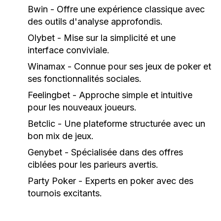
Bwin
- Offre une expérience classique avec
des outils d'analyse approfondis.
Olybet
- Mise sur la simplicité et une
interface conviviale.
Winamax
- Connue pour ses jeux de poker et
ses fonctionnalités sociales.
Feelingbet
- Approche simple et intuitive
pour les nouveaux joueurs.
Betclic
- Une plateforme structurée avec un
bon mix de jeux.
Genybet
- Spécialisée dans des offres
ciblées pour les parieurs avertis.
Party Poker
- Experts en poker avec des
tournois excitants.