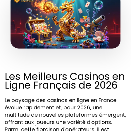
Les Meilleurs Casinos en
Ligne Français de 2026
Le paysage des casinos en ligne en France
évolue rapidement et, pour 2026, une
multitude de nouvelles plateformes émergent,
offrant aux joueurs une variété d'options.
Parmi cette floraison d'opérateurs, il est