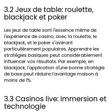
3.2 Jeux de table: roulette,
blackjack et poker
Les jeux de table sont l'essence même de
l'expérience de casino, avec la roulette, le
blackjack, et le poker s'avérant
particulièrement populaires. Apprendre les
stratégies basiques peut considérablement
influencer vos résultats. Par exemple, en
blackjack, l'application d'une bonne stratégie
de base peut réduire l’avantage maison à
moins de 1%.
3.3 Casinos live: immersion et
technologie