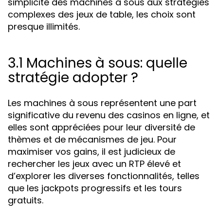
simplicité des machines à sous aux stratégies
complexes des jeux de table, les choix sont
presque illimités.
3.1 Machines à sous: quelle
stratégie adopter ?
Les machines à sous représentent une part
significative du revenu des casinos en ligne, et
elles sont appréciées pour leur diversité de
thèmes et de mécanismes de jeu. Pour
maximiser vos gains, il est judicieux de
rechercher les jeux avec un RTP élevé et
d’explorer les diverses fonctionnalités, telles
que les jackpots progressifs et les tours
gratuits.