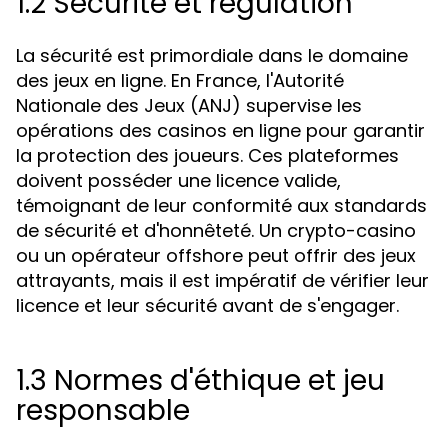
1.2 Sécurité et régulation
La sécurité est primordiale dans le domaine
des jeux en ligne. En France, l'Autorité
Nationale des Jeux (ANJ) supervise les
opérations des casinos en ligne pour garantir
la protection des joueurs. Ces plateformes
doivent posséder une licence valide,
témoignant de leur conformité aux standards
de sécurité et d'honnêteté. Un crypto-casino
ou un opérateur offshore peut offrir des jeux
attrayants, mais il est impératif de vérifier leur
licence et leur sécurité avant de s'engager.
1.3 Normes d'éthique et jeu
responsable