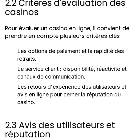
2.2 Critères d'évaluation des
casinos
Pour évaluer un casino en ligne, il convient de
prendre en compte plusieurs critères clés :
Les options de paiement et la rapidité des
retraits.
Le service client : disponibilité, réactivité et
canaux de communication.
Les retours d'expérience des utilisateurs et
avis en ligne pour cerner la réputation du
casino.
2.3 Avis des utilisateurs et
réputation