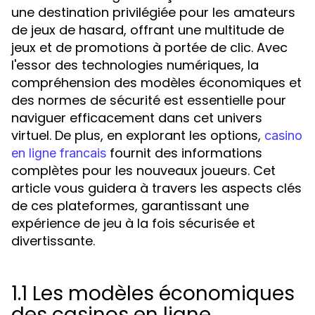
une destination privilégiée pour les amateurs
de jeux de hasard, offrant une multitude de
jeux et de promotions à portée de clic. Avec
l'essor des technologies numériques, la
compréhension des modèles économiques et
des normes de sécurité est essentielle pour
naviguer efficacement dans cet univers
virtuel. De plus, en explorant les options,
casino
fournit des informations
en ligne francais
complètes pour les nouveaux joueurs. Cet
article vous guidera à travers les aspects clés
de ces plateformes, garantissant une
expérience de jeu à la fois sécurisée et
divertissante.
1.1 Les modèles économiques
des casinos en ligne