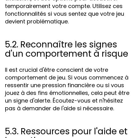
temporairement votre compte. Utilisez ces
fonctionnalités si vous sentez que votre jeu
devient problématique.
5.2. Reconnaître les signes
d'un comportement à risque
Il est crucial d'être conscient de votre
comportement de jeu. Si vous commencez à
ressentir une pression financière ou si vous
jouez à des fins émotionnelles, cela peut être
un signe d'alerte. Écoutez-vous et n'hésitez
pas à demander de l'aide si nécessaire.
5.3. Ressources pour l'aide et