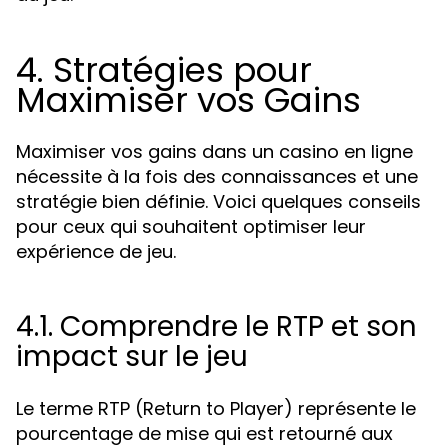
4. Stratégies pour
Maximiser vos Gains
Maximiser vos gains dans un casino en ligne
nécessite à la fois des connaissances et une
stratégie bien définie. Voici quelques conseils
pour ceux qui souhaitent optimiser leur
expérience de jeu.
4.1. Comprendre le RTP et son
impact sur le jeu
Le terme RTP (Return to Player) représente le
pourcentage de mise qui est retourné aux