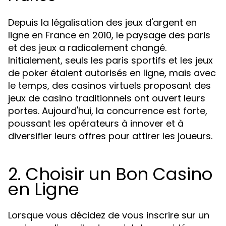
Depuis la légalisation des jeux d'argent en
ligne en France en 2010, le paysage des paris
et des jeux a radicalement changé.
Initialement, seuls les paris sportifs et les jeux
de poker étaient autorisés en ligne, mais avec
le temps, des casinos virtuels proposant des
jeux de casino traditionnels ont ouvert leurs
portes. Aujourd'hui, la concurrence est forte,
poussant les opérateurs à innover et à
diversifier leurs offres pour attirer les joueurs.
2. Choisir un Bon Casino
en Ligne
Lorsque vous décidez de vous inscrire sur un