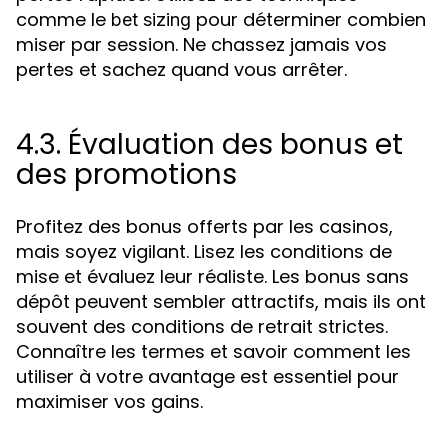
comme le
pour déterminer combien
bet sizing
miser par session. Ne chassez jamais vos
pertes et sachez quand vous arrêter.
4.3. Évaluation des bonus et
des promotions
Profitez des bonus offerts par les casinos,
mais soyez vigilant. Lisez les conditions de
mise et évaluez leur réaliste. Les bonus sans
dépôt peuvent sembler attractifs, mais ils ont
souvent des conditions de retrait strictes.
Connaître les termes et savoir comment les
utiliser à votre avantage est essentiel pour
maximiser vos gains.