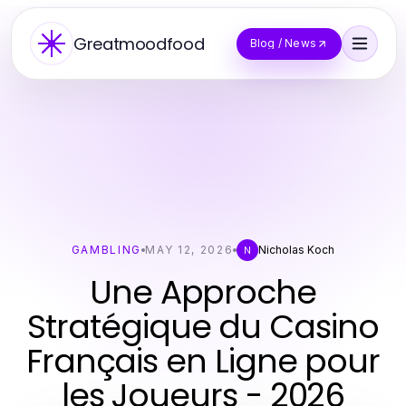
Greatmoodfood
Blog / News
GAMBLING
MAY 12, 2026
Nicholas Koch
N
Une Approche
Stratégique du Casino
Français en Ligne pour
les Joueurs - 2026