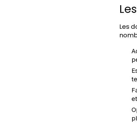
Les
Les d
nombr
Ac
p
E
t
Fa
et
O
p