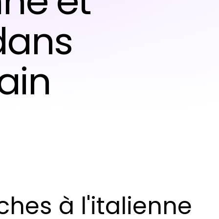
nne et
 dans
bain
hes à l'italienne