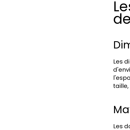
Le
de
Dim
Les d
d'env
l'esp
taille
Ma
Les d