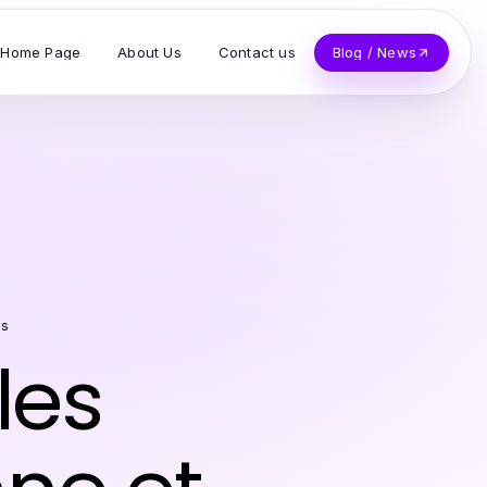
Home Page
About Us
Contact us
Blog / News
ns
les