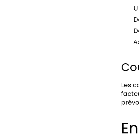
U
De
D
A
Coû
Les c
facte
prévo
En