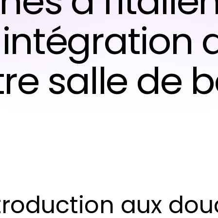
es à l'italie
 intégration
re salle de 
troduction aux douc