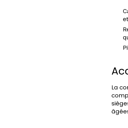
C
e
R
q
Pi
Acc
La co
compr
sièges
âgées