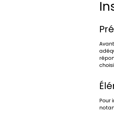
In
Pré
Avant 
adéqu
répon
chois
Élé
Pour 
nota