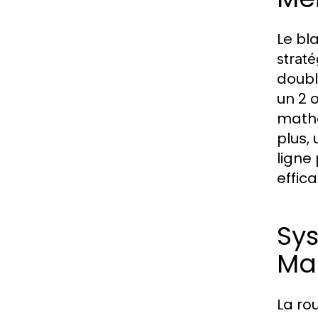
Le bl
strat
doubl
un 2 
mathé
plus,
ligne
effica
Sy
Ma
La ro