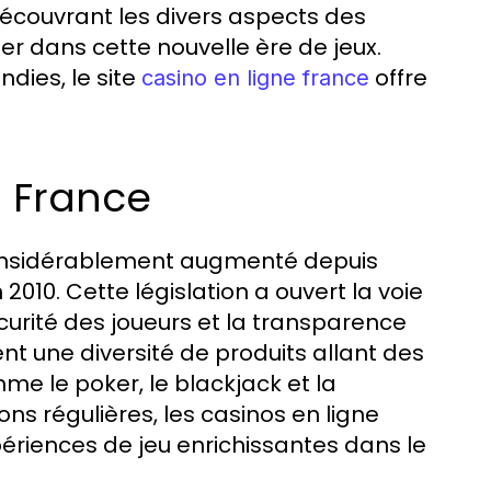
écouvrant les divers aspects des
er dans cette nouvelle ère de jeux.
dies, le site
offre
casino en ligne france
n France
a considérablement augmenté depuis
n 2010. Cette législation a ouvert la voie
curité des joueurs et la transparence
nt une diversité de produits allant des
e le poker, le blackjack et la
ns régulières, les casinos en ligne
xpériences de jeu enrichissantes dans le