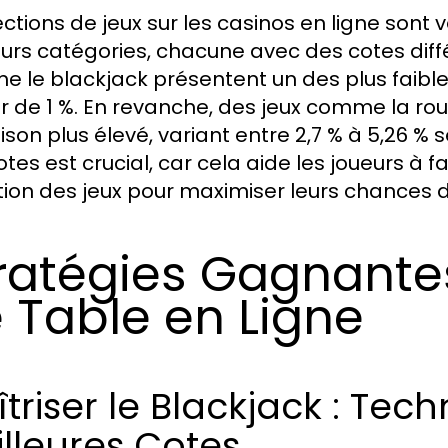
ections de jeux sur les casinos en ligne sont
eurs catégories, chacune avec des cotes diffé
 le blackjack présentent un des plus faibl
r de 1 %. En revanche, des jeux comme la ro
ison plus élevé, variant entre 2,7 % à 5,26 %
tes est crucial, car cela aide les joueurs à fa
tion des jeux pour maximiser leurs chances d
ratégies Gagnantes
 Table en Ligne
triser le Blackjack : Tec
lleures Cotes