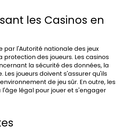
sant les Casinos en
 par l'Autorité nationale des jeux
 la protection des joueurs. Les casinos
ncernant la sécurité des données, la
. Les joueurs doivent s'assurer qu'ils
 environnement de jeu sûr. En outre, les
à l'âge légal pour jouer et s'engager
tes