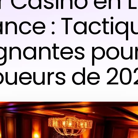
 Casino en 
ance : Tactiq
nantes pour
oueurs de 20