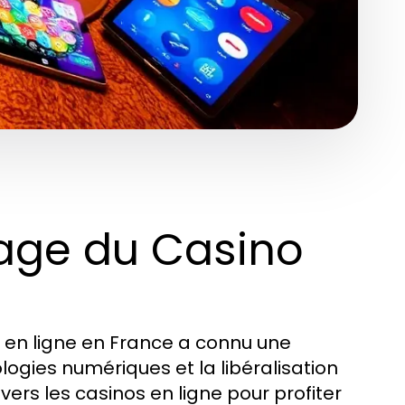
age du Casino
x en ligne en France a connu une
ogies numériques et la libéralisation
vers les casinos en ligne pour profiter