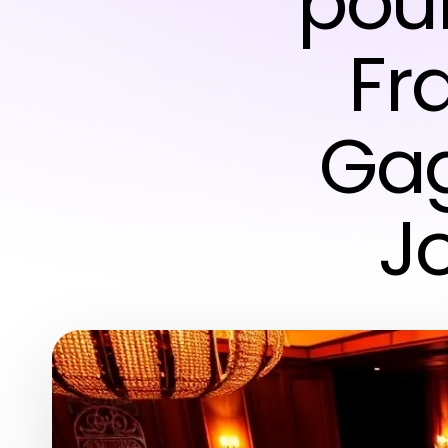
pour
Fr
Gag
J