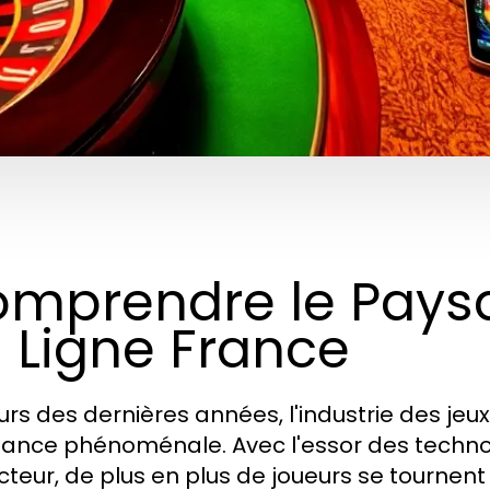
mprendre le Pays
 Ligne France
urs des dernières années, l'industrie des jeu
sance phénoménale. Avec l'essor des technol
cteur, de plus en plus de joueurs se tournent 