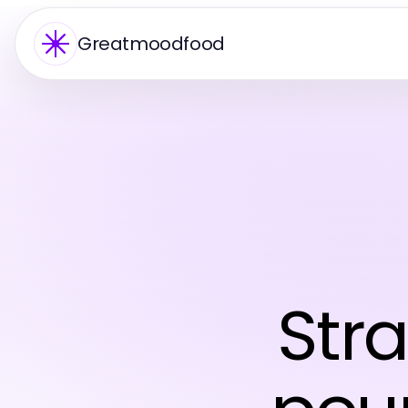
Greatmoodfood
Str