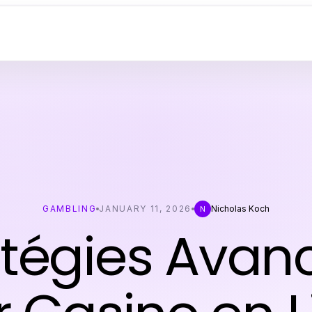
GAMBLING
JANUARY 11, 2026
Nicholas Koch
N
atégies Avan