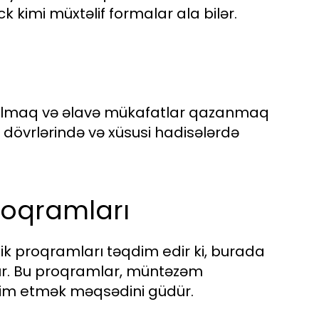
k kimi müxtəlif formalar ala bilər.
l olmaq və əlavə mükafatlar qazanmaq
 dövrlərində və xüsusi hadisələrdə
Proqramları
lik proqramları təqdim edir ki, burada
lır. Bu proqramlar, müntəzəm
qdim etmək məqsədini güdür.