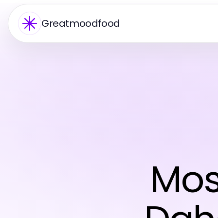
Greatmoodfood
Most