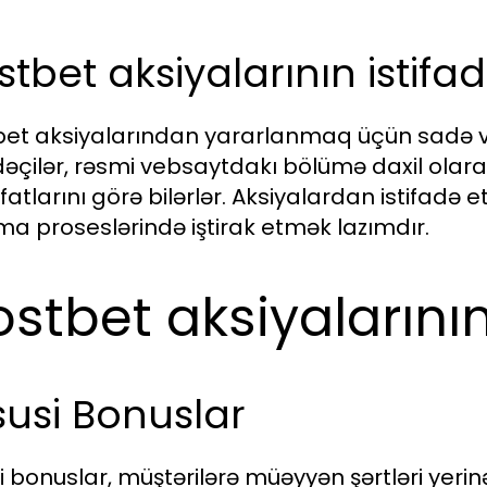
tbet aksiyalarının istifad
et aksiyalarından yararlanmaq üçün sadə və i
adəçilər, rəsmi vebsaytdakı bölümə daxil olara
atlarını görə bilərlər. Aksiyalardan istifadə
a proseslərində iştirak etmək lazımdır.
stbet aksiyalarının
usi Bonuslar
i bonuslar, müştərilərə müəyyən şərtləri yerin