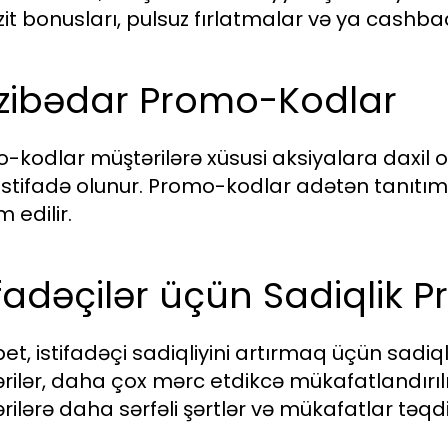
it bonusları, pulsuz fırlatmalar və ya cashbac
zibədar Promo-Kodlar
-kodlar müştərilərə xüsusi aksiyalara daxi
istifadə olunur. Promo-kodlar adətən tanıtım
 edilir.
ifadəçilər üçün Sadiqlik 
et, istifadəçi sadiqliyini artırmaq üçün sadiq
rilər, daha çox mərc etdikcə mükafatlandırı
rilərə daha sərfəli şərtlər və mükafatlar tə