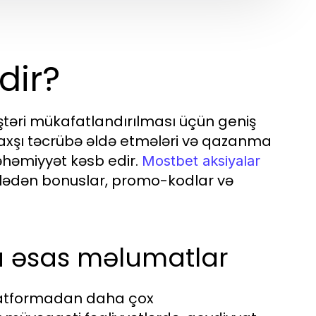
dir?
təri mükafatlandırılması üçün geniş
 yaxşı təcrübə əldə etmələri və qazanma
əhəmiyyət kəsb edir.
Mostbet aksiyalar
ümlədən bonuslar, promo-kodlar və
a əsas məlumatlar
 platformadan daha çox