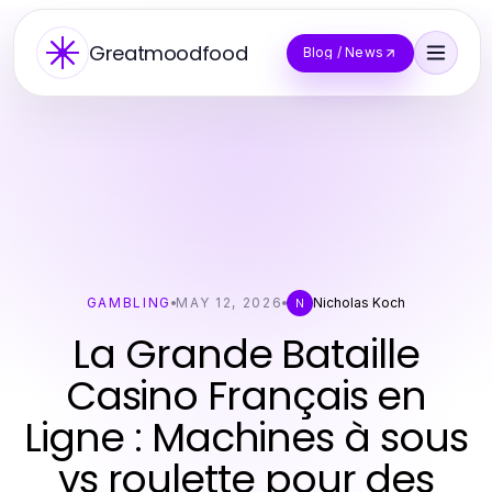
Greatmoodfood
Blog / News
GAMBLING
MAY 12, 2026
Nicholas Koch
N
La Grande Bataille
Casino Français en
Ligne : Machines à sous
vs roulette pour des