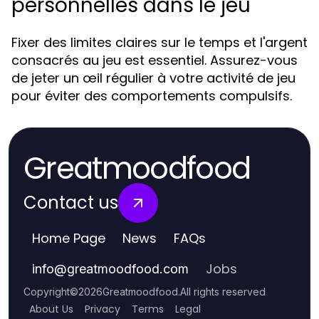
personnelles dans le jeu
Fixer des limites claires sur le temps et l'argent
consacrés au jeu est essentiel. Assurez-vous
de jeter un œil régulier à votre activité de jeu
pour éviter des comportements compulsifs.
Greatmoodfood
Contact us
Home Page
News
FAQs
Jobs
info
@
greatmoodfood.com
Copyright
©
2026
Greatmoodfood
.
All rights reserved
About Us
Privacy
Terms
Legal