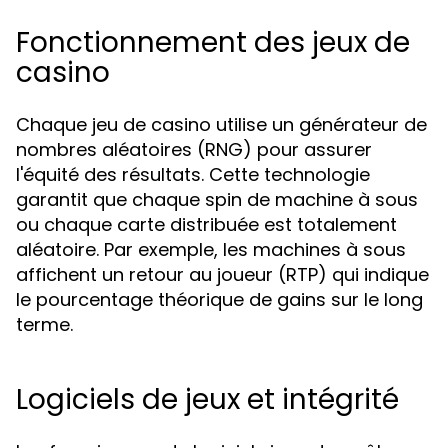
Fonctionnement des jeux de
casino
Chaque jeu de casino utilise un générateur de
nombres aléatoires (RNG) pour assurer
l'équité des résultats. Cette technologie
garantit que chaque spin de machine à sous
ou chaque carte distribuée est totalement
aléatoire. Par exemple, les machines à sous
affichent un retour au joueur (RTP) qui indique
le pourcentage théorique de gains sur le long
terme.
Logiciels de jeux et intégrité