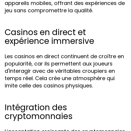
appareils mobiles, offrant des expériences de
jeu sans compromettre la qualité.
Casinos en direct et
expérience immersive
Les casinos en direct continuent de croître en
popularité, car ils permettent aux joueurs
d'interagir avec de véritables croupiers en
temps réel. Cela crée une atmosphère qui
imite celle des casinos physiques.
Intégration des
cryptomonnaies