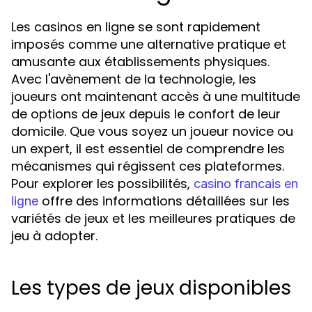
Les casinos en ligne se sont rapidement
imposés comme une alternative pratique et
amusante aux établissements physiques.
Avec l'avènement de la technologie, les
joueurs ont maintenant accès à une multitude
de options de jeux depuis le confort de leur
domicile. Que vous soyez un joueur novice ou
un expert, il est essentiel de comprendre les
mécanismes qui régissent ces plateformes.
Pour explorer les possibilités,
casino francais en
offre des informations détaillées sur les
ligne
variétés de jeux et les meilleures pratiques de
jeu à adopter.
Les types de jeux disponibles