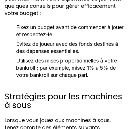
quelques conseils pour gérer efficacement
votre budget :
Fixez un budget avant de commencer à jouer
et respectez-le.
Évitez de joueur avec des fonds destinés à
des dépenses essentielles.
Utilisez des mises proportionnelles à votre
bankroll ; par exemple, misez 1% à 5% de
votre bankroll sur chaque pari.
Stratégies pour les machines
à sous
Lorsque vous jouez aux machines à sous,
tenez compte des éléments suivants :