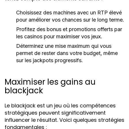
Choisissez des machines avec un RTP élevé
pour améliorer vos chances sur le long terme.
Profitez des bonus et promotions offerts par
les casinos pour maximiser vos jeux.
Déterminez une mise maximum qui vous
permet de rester dans votre budget, même
sur les jackpots progressifs.
Maximiser les gains au
blackjack
Le blackjack est un jeu où les compétences
stratégiques peuvent significativement
influencer le résultat. Voici quelques stratégies
fondamentales :