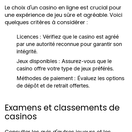
Le choix d'un casino en ligne est crucial pour
une expérience de jeu sûre et agréable. Voici
quelques critères à considérer :
Licences :
Vérifiez que le casino est agréé
par une autorité reconnue pour garantir son
intégrité.
Jeux disponibles :
Assurez-vous que le
casino offre votre type de jeux préférés.
Méthodes de paiement :
Évaluez les options
de dépôt et de retrait offertes.
Examens et classements de
casinos
Consulter les avis d'autres joueurs et les