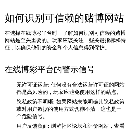
如何识别可信赖的赌博网站
在选择在线博彩平台时，了解如何识别可信赖的赌博
网站是至关重要的。玩家应该关注一些关键指标和特
征，以确保他们的资金和个人信息得到保护。
在线博彩平台的警示信号
无许可证运营
: 任何没有合法运营许可证的网站
都是高风险的，玩家应避免使用这样的站点。
隐私政策不明晰
: 如果网站未能明确其隐私政策
或对用户数据的使用方式含糊不清，这也是一
个危险信号。
用户反馈负面
: 浏览社区论坛和评价网站，查看