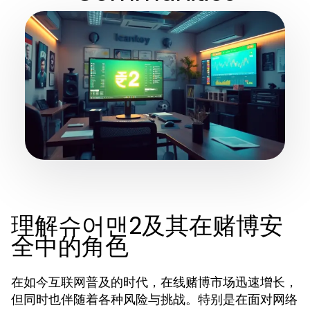
理解슈어맨2及其在赌博安
全中的角色
在如今互联网普及的时代，在线赌博市场迅速增长，
但同时也伴随着各种风险与挑战。特别是在面对网络