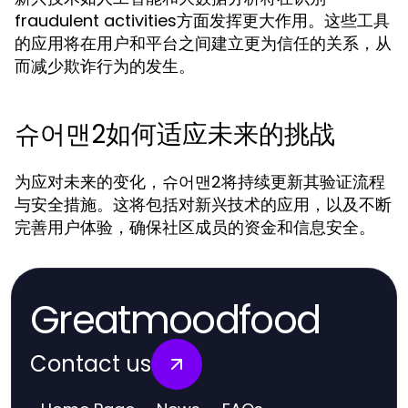
fraudulent activities方面发挥更大作用。这些工具
的应用将在用户和平台之间建立更为信任的关系，从
而减少欺诈行为的发生。
슈어맨2如何适应未来的挑战
为应对未来的变化，슈어맨2将持续更新其验证流程
与安全措施。这将包括对新兴技术的应用，以及不断
完善用户体验，确保社区成员的资金和信息安全。
Greatmoodfood
Contact us