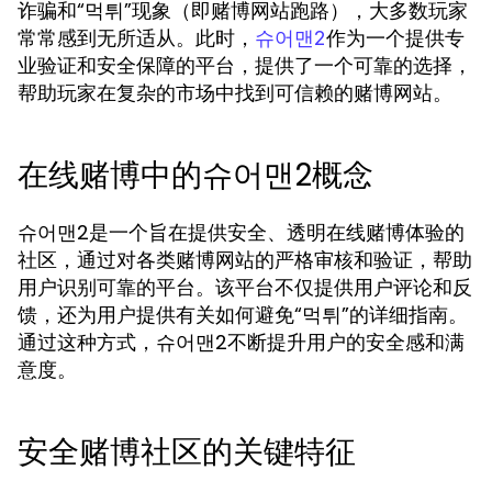
诈骗和“먹튀”现象（即赌博网站跑路），大多数玩家
常常感到无所适从。此时，
作为一个提供专
슈어맨2
业验证和安全保障的平台，提供了一个可靠的选择，
帮助玩家在复杂的市场中找到可信赖的赌博网站。
在线赌博中的슈어맨2概念
슈어맨2是一个旨在提供安全、透明在线赌博体验的
社区，通过对各类赌博网站的严格审核和验证，帮助
用户识别可靠的平台。该平台不仅提供用户评论和反
馈，还为用户提供有关如何避免“먹튀”的详细指南。
通过这种方式，슈어맨2不断提升用户的安全感和满
意度。
安全赌博社区的关键特征