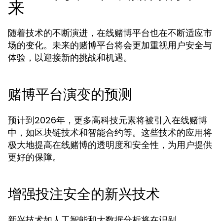
来
随着技术的不断演进，在线赌博平台也在不断适应市
场的变化。未来的赌博平台将会更加重视用户安全与
体验，以迎接新的挑战和机遇。
赌博平台演变的预测
预计到2026年，更多高科技元素将被引入在线赌博
中，如区块链技术和智能合约等。这些技术的应用将
极大地提高在线赌博的透明度和安全性，为用户提供
更好的保障。
增强投注安全的新兴技术
新兴技术如人工智能和大数据分析将在识别