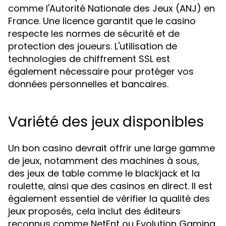
comme l'Autorité Nationale des Jeux (ANJ) en
France. Une licence garantit que le casino
respecte les normes de sécurité et de
protection des joueurs. L'utilisation de
technologies de chiffrement SSL est
également nécessaire pour protéger vos
données personnelles et bancaires.
Variété des jeux disponibles
Un bon casino devrait offrir une large gamme
de jeux, notamment des machines à sous,
des jeux de table comme le blackjack et la
roulette, ainsi que des casinos en direct. Il est
également essentiel de vérifier la qualité des
jeux proposés, cela inclut des éditeurs
reconnus comme NetEnt ou Evolution Gaming.