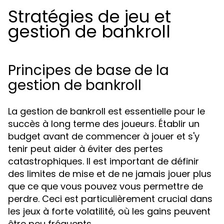
Stratégies de jeu et
gestion de bankroll
Principes de base de la
gestion de bankroll
La gestion de bankroll est essentielle pour le
succès à long terme des joueurs. Établir un
budget avant de commencer à jouer et s'y
tenir peut aider à éviter des pertes
catastrophiques. Il est important de définir
des limites de mise et de ne jamais jouer plus
que ce que vous pouvez vous permettre de
perdre. Ceci est particulièrement crucial dans
les jeux à forte volatilité, où les gains peuvent
être peu fréquents.