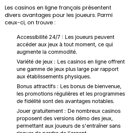
Les casinos en ligne français présentent
divers avantages pour les joueurs. Parmi
ceux-ci, on trouve :
Accessibilité 24/7 :
Les joueurs peuvent
accéder aux jeux à tout moment, ce qui
augmente la commodité.
Variété de jeux :
Les casinos en ligne offrent
une gamme de jeux plus large par rapport
aux établissements physiques.
Bonus attractifs :
Les bonus de bienvenue,
les promotions régulières et les programmes
de fidélité sont des avantages notables.
Jouer gratuitement :
De nombreux casinos
proposent des versions démo des jeux,
permettant aux joueurs de s'entraîner sans