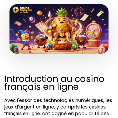
Introduction au casino
français en ligne
Avec l'essor des technologies numériques, les
jeux d'argent en ligne, y compris les
casinos
, ont gagné en popularité ces
français en ligne