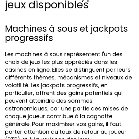
jeux disponibles
Machines à sous et jackpots
progressifs
Les machines à sous représentent l'un des
choix de jeux les plus appréciés dans les
casinos en ligne. Elles se distinguent par leurs
différents thèmes, mécanismes et niveaux de
volatilité. Les jackpots progressifs, en
particulier, offrent des gains potentiels qui
peuvent atteindre des sommes
astronomiques, car une partie des mises de
chaque joueur contribue à la cagnotte
générale. Pour maximiser vos gains, il faut
porter attention au taux de retour au joueur