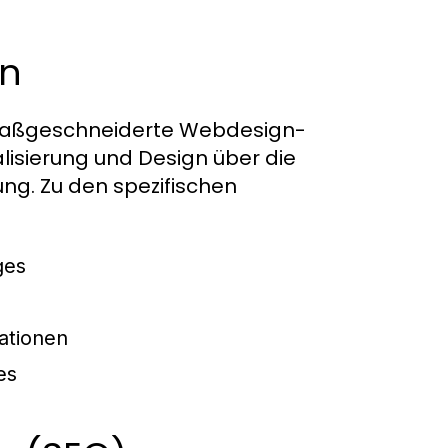
en
maßgeschneiderte Webdesign-
lisierung und Design über die
ng. Zu den spezifischen
ges
ationen
es