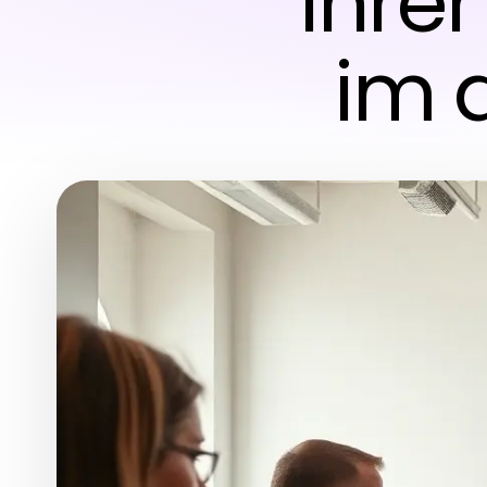
Ihre
im d