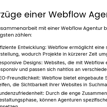
rzüge einer Webflow Age
usammenarbeit mit einer Webflow Agentur bie
igsten zählen:
ffiziente Entwicklung:
Webflow ermöglicht eine s
rstellung, wodurch Projekte in kürzerer Zeit u
esponsive Designs:
Websites, die mit Webflow e
esponsiv und passen sich nahtlos an verschied
EO-Freundlichkeit:
Webflow bietet eingebaute 
elfen, die Sichtbarkeit ihrer Websites in Suchm
undenzufriedenheit:
Durch die enge Zusammenar
estaltungsphase, können Agenturen spezifisc
msetzen.