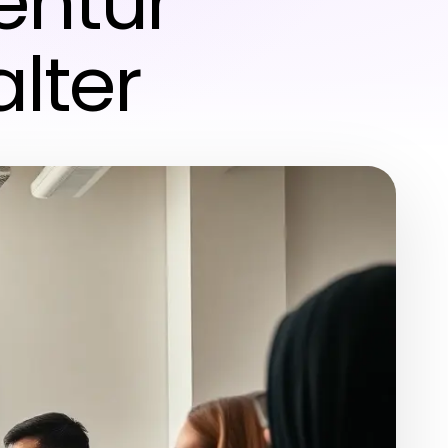
entur
alter