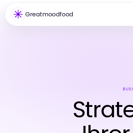
Greatmoodfood
BUS
Strat