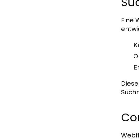
Su
Eine 
entwi
K
O
E
Diese
Suchm
Co
Webfl