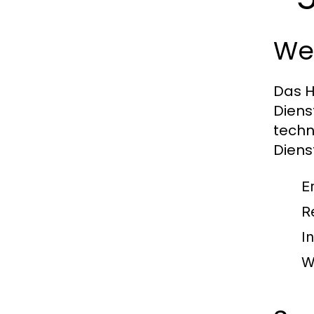
We
Das H
Diens
techn
Diens
E
R
I
W