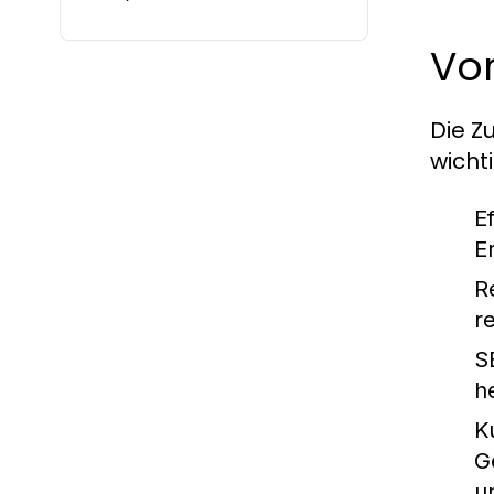
Vo
Die Z
wicht
E
E
R
r
S
h
K
G
u