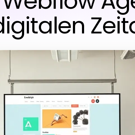
r Webflow Ag
igitalen Zeit