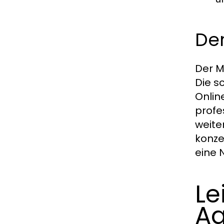
De
Der M
Die s
Onlin
profe
weite
konze
eine 
Le
Ag